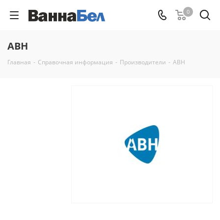
0
АВН
Главная
-
Справочная информация
-
Производители
-
АВН