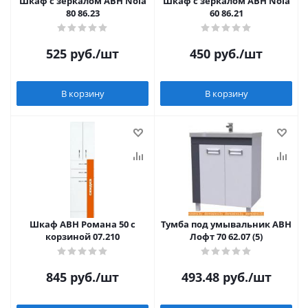
Шкаф с зеркалом АВН Nola
Шкаф с зеркалом АВН Nola
80 86.23
60 86.21
525
руб.
/шт
450
руб.
/шт
В корзину
В корзину
Шкаф АВН Романа 50 с
Тумба под умывальник АВН
корзиной 07.210
Лофт 70 62.07 (5)
845
руб.
/шт
493.48
руб.
/шт