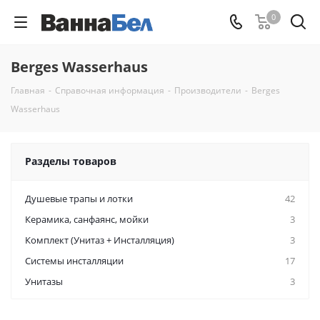
0
Berges Wasserhaus
Главная
-
Справочная информация
-
Производители
-
Berges
Wasserhaus
Разделы товаров
Душевые трапы и лотки
42
Керамикa, санфаянс, мойки
3
Комплект (Унитаз + Инсталляция)
3
Системы инсталляции
17
Унитазы
3