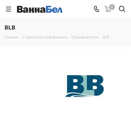
0
BLB
Главная
-
Справочная информация
-
Производители
-
BLB