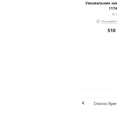
Умывальник нак
1174
Уточняйт
510
Список бре