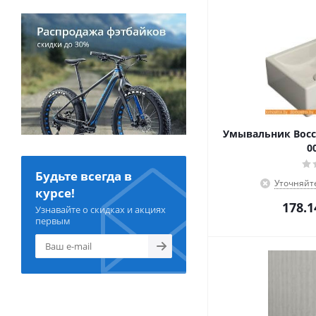
Умывальник Bocch
0
Будьте всегда в
Уточняйт
курсе!
178.1
Узнавайте о скидках и акциях
первым