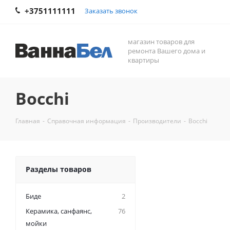
+3751111111
Заказать звонок
магазин товаров для
ремонта Вашего дома и
квартиры
Bocchi
Главная
-
Справочная информация
-
Производители
-
Bocchi
Разделы товаров
Биде
2
Керамикa, санфаянс,
76
мойки