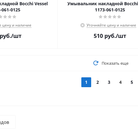
ладной Bocchi Vessel
Умывальник накладной Bocchi 
-061-0125
1173-061-0125
е цену и наличие
Уточняйте цену и наличие
руб.
/шт
510
руб.
/шт
Показать еще
1
2
3
4
5
ндов