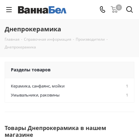
0
Днепрокерамика
Главная
-
Справочная информация
-
Производители
-
Днепрокерамика
Разделы товаров
Керамикa, санфаянс, мойки
1
Умывальники, раковины
1
Товары Днепрокерамика в нашем
магазине