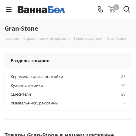
0
Gran-Stone
Главная
-
Справочная информация
-
Производители
-
Gran-Stone
Разделы товаров
Керамикa, санфаянс, мойки
81
Кухонные мойки
74
Смесители
28
Умывальники, раковины
7
Товары Gran-Stone в нашем магазине