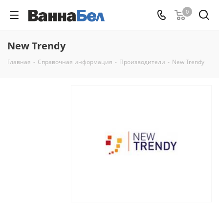
0
New Trendy
Главная
-
Справочная информация
-
Производители
-
New Trendy