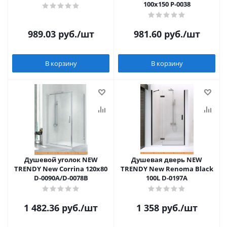
100x150 P-0038
989.03
руб.
/шт
981.60
руб.
/шт
В корзину
В корзину
Душевой уголок NEW
Душевая дверь NEW
TRENDY New Corrina 120х80
TRENDY New Renoma Black
D-0090A/D-0078B
100L D-0197A
1 482.36
руб.
/шт
1 358
руб.
/шт