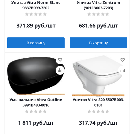
Унитаз Vitra Norm Blanc
Унитаз Vitra Zentrum
9837B099-7202
(9012B003-7203)
371.89
руб.
/шт
681.66
руб.
/шт
В корзину
В корзину
Умывальник Vitra Outline
Унитаз Vitra S20 5507B003-
5991B483-0016
0101
1 811
руб.
/шт
317.74
руб.
/шт