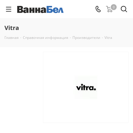
0
Vitra
Главная
-
Справочная информация
-
Производители
-
Vitra