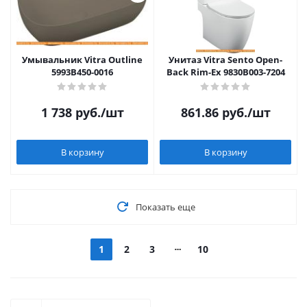
Умывальник Vitra Outline
Унитаз Vitra Sento Open-
5993B450-0016
Back Rim-Ex 9830B003-7204
1 738
руб.
/шт
861.86
руб.
/шт
В корзину
В корзину
Показать еще
1
2
3
10