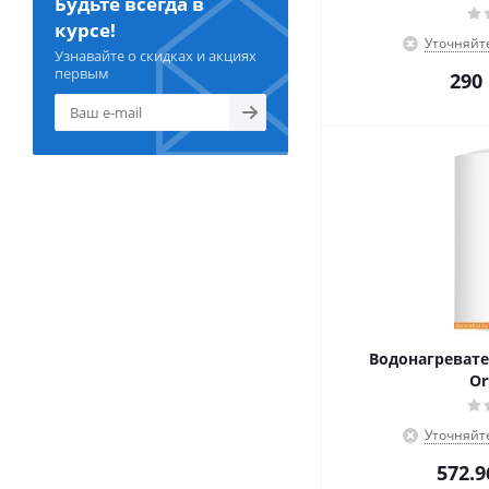
Будьте всегда в
курсе!
Уточняйт
Узнавайте о скидках и акциях
первым
290
Водонагревате
Or
Уточняйт
572.9