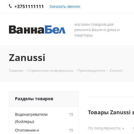
+3751111111
Заказать звонок
магазин товаров для
ремонта Вашего дома и
квартиры
Zanussi
Главная
-
Справочная информация
-
Производители
-
Zanussi
Разделы товаров
Товары Zanussi
Водонагреватели
15
(бойлеры)
По популярности
Отопление и
15