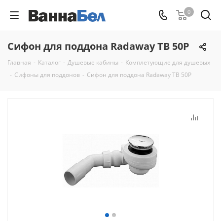
0
Сифон для поддона Radaway TB 50P
Главная
-
Каталог
-
Душевые кабины
-
Комплетующие для душевых
-
Сифоны для поддонов
-
Сифон для поддона Radaway TB 50P