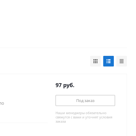
97
руб.
Под заказ
ло
Наши менеджеры обязательно
свяжутся с вами и уточнят условия
заказа