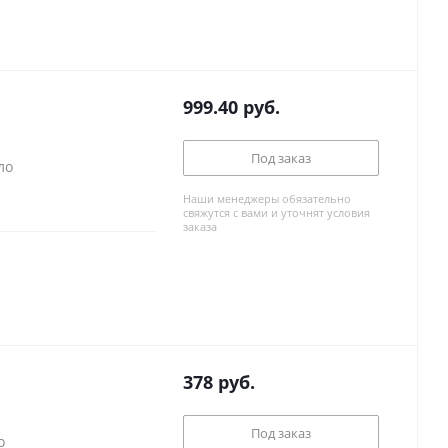
999.40
руб.
Под заказ
ло
Наши менеджеры обязательно
свяжутся с вами и уточнят условия
заказа
378
руб.
Под заказ
о