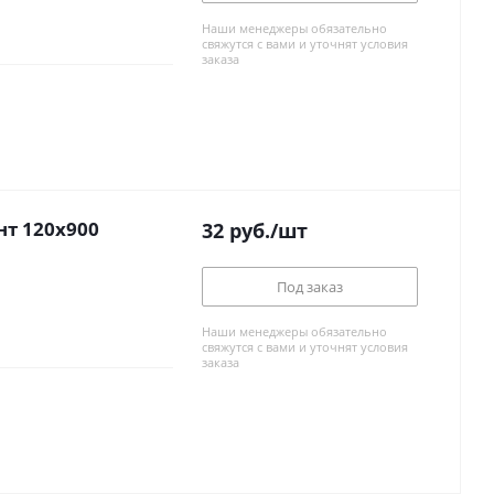
Наши менеджеры обязательно
свяжутся с вами и уточнят условия
заказа
 стену Континент 120x900
32
руб.
/шт
Под заказ
Наши менеджеры обязательно
свяжутся с вами и уточнят условия
заказа