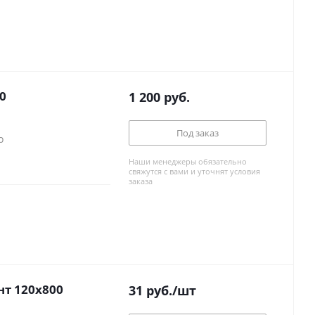
0
1 200
руб.
Под заказ
о
Наши менеджеры обязательно
свяжутся с вами и уточнят условия
заказа
 стену Континент 120x800
31
руб.
/шт