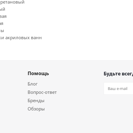
уретановый
вый
вая
ая
ны
тки акриловых ванн
Помощь
Будьте всег
Блог
Вопрос-ответ
Бренды
Обзоры