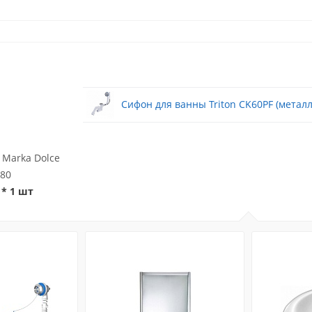
Сифон для ванны Triton CK60PF (металл
1Marka Dolce
x80
* 1 шт