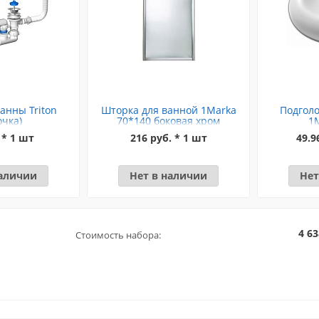
анны Triton
Шторка для ванной 1Marka
Подголо
очка)
70*140 боковая хром
1
 * 1 шт
216 руб. * 1 шт
49.9
наличии
Нет в наличии
Нет
4 63
Стоимость набора: