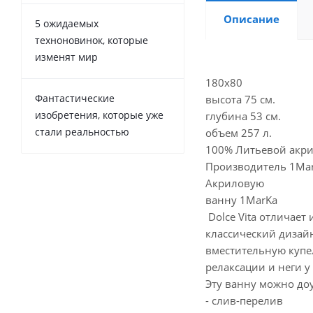
Описание
5 ожидаемых
техноновинок, которые
изменят мир
180х80
Фантастические
высота 75 см.
изобретения, которые уже
глубина 53 см.
стали реальностью
объем 257 л.
100% Литьевой акр
Производитель 1Mark
Акриловую
ванну 1MarKa
Dolce Vita отличае
классический дизай
вместительную купе
релаксации и неги у 
Эту ванну можно до
- слив-перелив