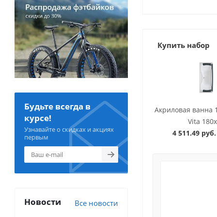
Купить набор
Будьте всегда в
Акриловая ванна 
курсе!
Vita 180
Узнавайте о скидках и акциях
4 511.49 руб.
первым
Новости
Все новости