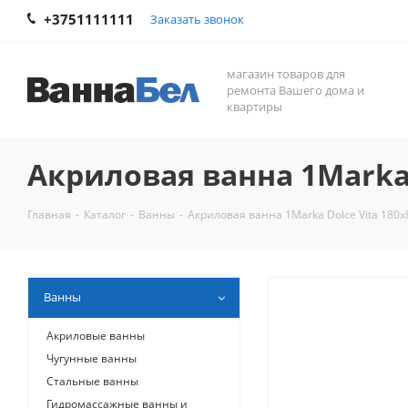
+3751111111
Заказать звонок
магазин товаров для
ремонта Вашего дома и
квартиры
Акриловая ванна 1Marka 
Главная
-
Каталог
-
Ванны
-
Акриловая ванна 1Marka Dolce Vita 180x
Ванны
Акриловые ванны
Чугунные ванны
Стальные ванны
Гидромассажные ванны и