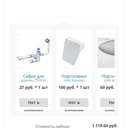
Сифон для
Подголовник
Подголовник
ванны Triton
для ванны
для ванны
(цепочка)
Besco Modern
Besco Uni
27 руб. * 1 шт
100 руб. * 1 шт
60 руб. * 1 ш
Нет в
Нет в
Нет в
наличии
наличии
наличии
1 119.04 руб.
Стоимость набора: