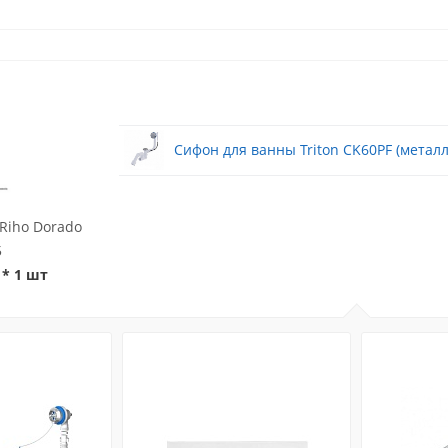
Сифон для ванны Triton CK60PF (металл
Riho Dorado
5
* 1 шт