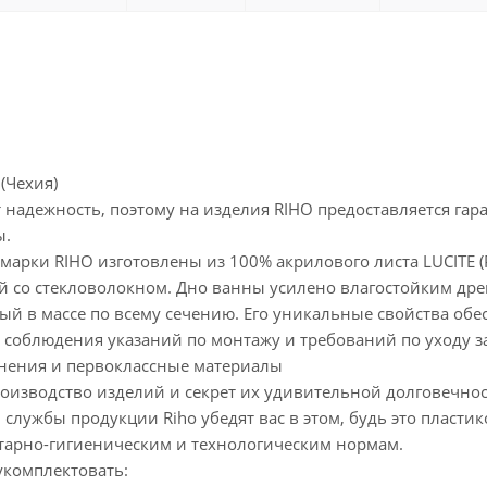
(Чехия)
 надежность, поэтому на изделия RIHO предоставляется гаран
ы.
 марки RIHO изготовлены из 100% акрилового листа LUCITE
 со стекловолокном. Дно ванны усилено влагостойким дре
ый в массе по всему сечению. Его уникальные свойства об
 соблюдения указаний по монтажу и требований по уходу за
нения и первоклассные материалы
оизводство изделий и секрет их удивительной долговечнос
 службы продукции Riho убедят вас в этом, будь это пласт
тарно-гигиеническим и технологическим нормам.
укомплектовать: