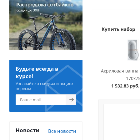
Купить набор
Будьте всегда в
Акриловая ванна 
курсе!
170x7
Узнавайте о скидках и акциях
1 532.83 руб.
первым
Новости
Все новости