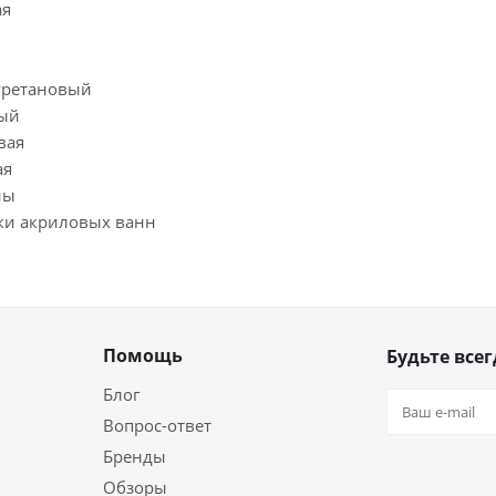
ая
уретановый
вый
вая
ая
ны
тки акриловых ванн
Помощь
Будьте всег
Блог
Вопрос-ответ
Бренды
Обзоры