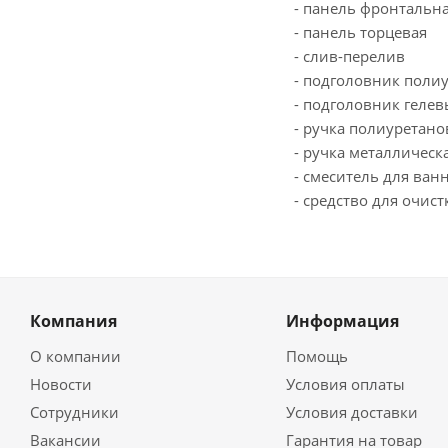
- панель фронтальн
- панель торцевая
- слив-перелив
- подголовник поли
- подголовник геле
- ручка полиуретано
- ручка металлическ
- смеситель для ван
- средство для очис
Компания
Информация
О компании
Помощь
Новости
Условия оплаты
Сотрудники
Условия доставки
Вакансии
Гарантия на товар