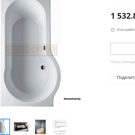
1 532.
Уточняйт
Наши менедже
Поделит