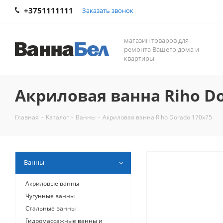
+3751111111
Заказать звонок
магазин товаров для
ремонта Вашего дома и
квартиры
Акриловая ванна Riho Do
Главная
-
Каталог
-
Ванны
-
Акриловая ванна Riho Dorado 170x75
Ванны
Акриловые ванны
Чугунные ванны
Стальные ванны
Гидромассажные ванны и