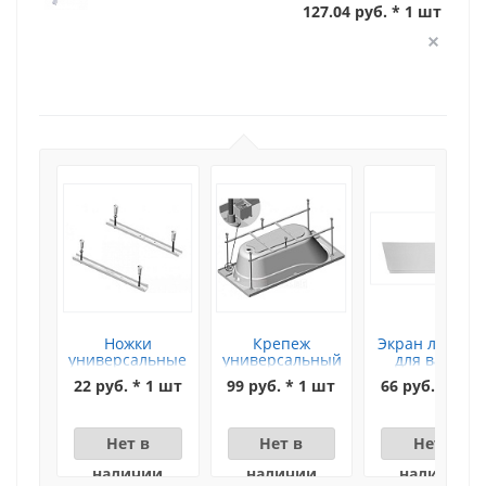
127.04 руб. * 1 шт
Ножки
Крепеж
Экран лицево
универсальные
универсальный
для ванны
L550 для ванны
для рамы ванн
"Novaro" 170
22 руб. * 1 шт
99 руб. * 1 шт
66 руб. * 1 ш
"Novaro"
"Novaro" AQUA
LA
Нет в
Нет в
Нет в
наличии
наличии
наличии