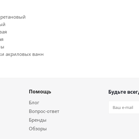
уретановый
вый
вая
ая
ны
тки акриловых ванн
Помощь
Будьте всег
Блог
Вопрос-ответ
Бренды
Обзоры