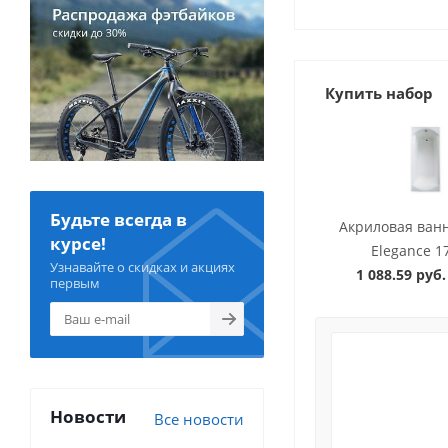
Купить набор
Будьте всегда в
Акриловая ван
курсе!
Elegance 1
Узнавайте о скидках и акциях
1 088.59 руб.
первым
Новости
Все новости