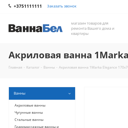
+3751111111
Заказать звонок
магазин товаров для
ремонта Вашего дома и
квартиры
Акриловая ванна 1Marka 
Главная
-
Каталог
-
Ванны
-
Акриловая ванна 1Marka Elegance 170x7
Ванны
Акриловые ванны
Чугунные ванны
Стальные ванны
Гидромассажные ванны и