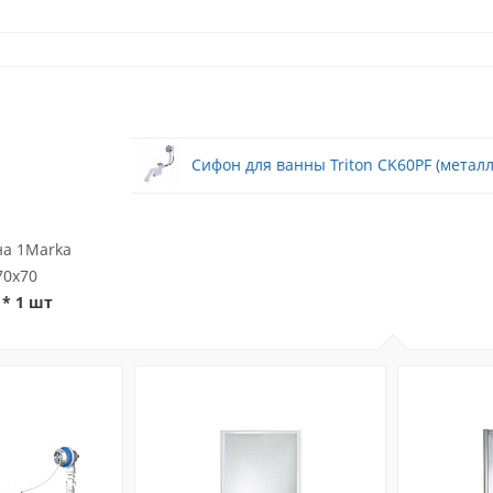
Сифон для ванны Triton CK60PF (металл
на 1Marka
70x70
* 1 шт