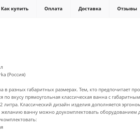
Как купить
Оплата
Доставка
Отзывы
ил
a (Россия)
на в разных габаритных размерах. Тем, кто предпочитает п
ся по вкусу прямоугольная классическая ванна с габаритны
72 литра. Классический дизайн изделия дополняется эрго
 желанию ванну можно доукомплектовать оборудованием д
укомплектовать:
ая