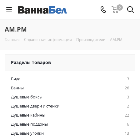
0
AM.PM
Главная
-
Справочная информация
-
Производители
-
AM.PM
Разделы товаров
Биде
3
Ванны
26
Душевые боксы
3
Душевые двери и стенки
2
Душевые кабины
22
Душевые поддоны
6
Душевые уголки
13