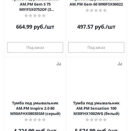
AM.PM Gem S 75
AM.PM Gem 60 M90FSX06022
M91FSX0752OF (3
ящика,светлый дуб)
664.99
руб.
/шт
497.57
руб.
/шт
Под заказ
Под заказ
Тумба под умывальник
Тумба под умывальник
AM.PM Inspire 2.0 80
AM.PM Sensation 100
M50AFHX0803EGM (серый)
M30FHX1002WG (белый)
4 224.99
руб.
/шт
5 574.99
руб.
/шт