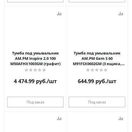
Тумба под умывальник
Тумба под умывальник
AM.PM Inspire 2.0 100
AM.PM Gem S 60
M50AFHX1003GM (графит)
M91FSX0602GM (3 ящика,
графит)
4 474.99
руб.
/шт
644.99
руб.
/шт
Под заказ
Под заказ