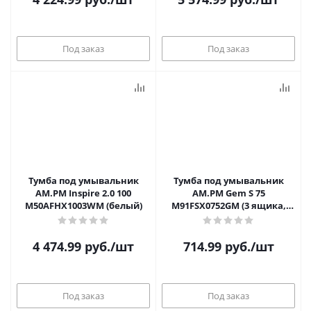
Под заказ
Под заказ
Тумба под умывальник
Тумба под умывальник
AM.PM Inspire 2.0 100
AM.PM Gem S 75
M50AFHX1003WM (белый)
M91FSX0752GM (3 ящика,
графит)
4 474.99
руб.
/шт
714.99
руб.
/шт
Под заказ
Под заказ