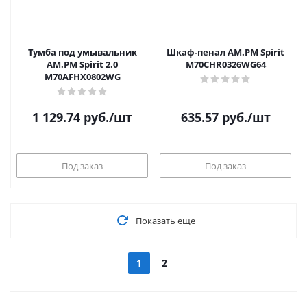
Тумба под умывальник
Шкаф-пенал AM.PM Spirit
AM.PM Spirit 2.0
M70CHR0326WG64
M70AFHX0802WG
1 129.74
руб.
/шт
635.57
руб.
/шт
Под заказ
Под заказ
Показать еще
1
2