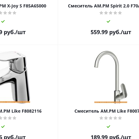
M X-Joy S F85A65000
Смеситель AM.PM Spirit 2.0 F7
9
руб.
/шт
559.99
руб.
/шт
.PM Like F8082116
Смеситель AM.PM Like F800
6
руб.
/шт
189.99
руб.
/шт