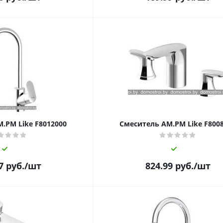
.PM Like F8012000
Смеситель AM.PM Like F800
7
руб.
/шт
824.99
руб.
/шт