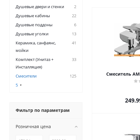
Душевые двери и стенки
2
Душевые кабины
22
Душевые поддоны
6
Душевые уголки
13
Керамикa, санфаянс,
41
мойки
Комплект (Унитаз +
33
Инсталляция)
Смеситель AM.
Смесители
125
5
249.9
Фильтр по параметрам
Розничная цена