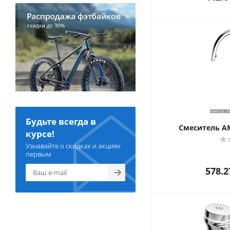
Будьте всегда в
Смеситель AM
курсе!
Узнавайте о скидках и акциях
первым
578.2