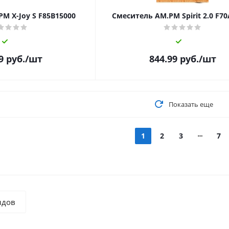
M X-Joy S F85B15000
Смеситель AM.PM Spirit 2.0 F7
9
руб.
/шт
844.99
руб.
/шт
Показать еще
1
2
3
7
ндов