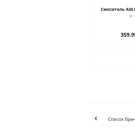
Смеситель AM.P
359.9
Список бре