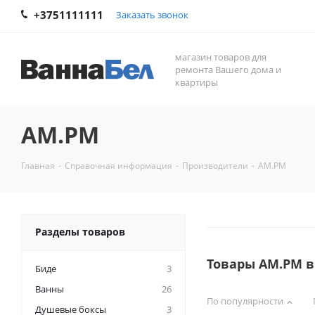
+3751111111
Заказать звонок
магазин товаров для
ремонта Вашего дома и
квартиры
AM.PM
Главная
-
Справочная информация
-
Производители
-
AM.PM
Разделы товаров
Товары AM.PM 
Биде
3
Ванны
26
По популярности
Душевые боксы
3