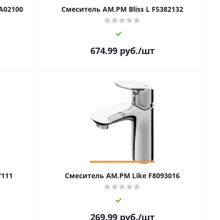
0A02100
Смеситель AM.PM Bliss L F5382132
674.99
руб.
/шт
7111
Смеситель AM.PM Like F8093016
269.99
руб.
/шт