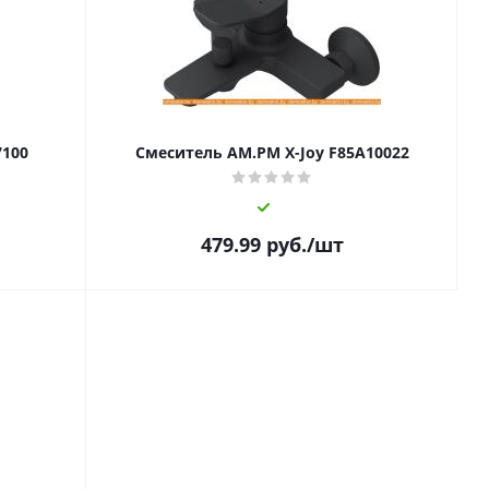
7100
Смеситель AM.PM X-Joy F85A10022
479.99
руб.
/шт