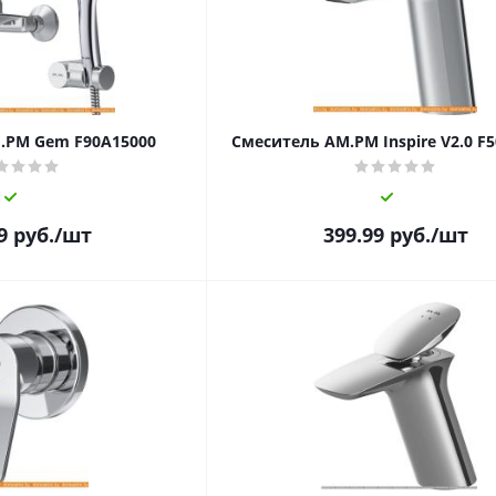
.PM Gem F90A15000
Смеситель AM.PM Inspire V2.0 F
9
руб.
/шт
399.99
руб.
/шт