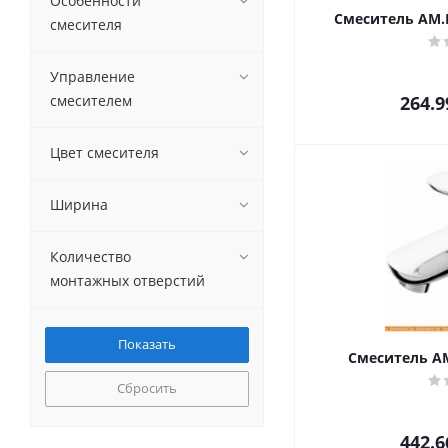
Особенности
Смеситель AM.P
смесителя
Управление
смесителем
264.9
Цвет смесителя
Ширина
Количество
монтажных отверстий
Смеситель AM
Сбросить
442.6