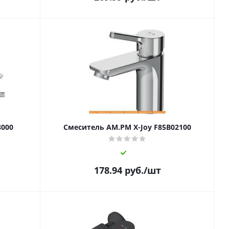
8000
Смеситель AM.PM X-Joy F85B02100
178.94
руб.
/шт