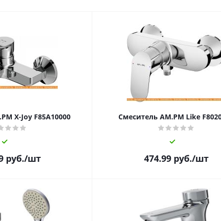
PM X-Joy F85A10000
Смеситель AM.PM Like F802
9
руб.
/шт
474.99
руб.
/шт